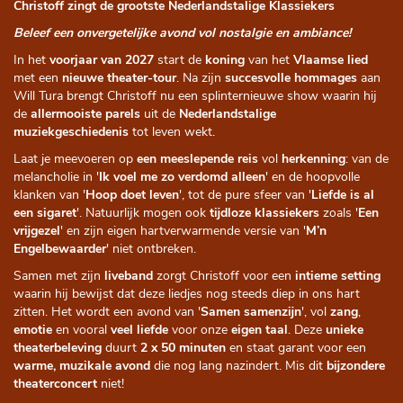
Christoff zingt de grootste Nederlandstalige Klassiekers
Beleef een onvergetelijke avond vol nostalgie en ambiance!
In het
voorjaar van 2027
start de
koning
van het
Vlaamse lied
met een
nieuwe theater-tour
. Na zijn
succesvolle hommages
aan
Will Tura brengt Christoff nu een splinternieuwe show waarin hij
de
allermooiste parels
uit de
Nederlandstalige
muziekgeschiedenis
tot leven wekt.
Laat je meevoeren op
een meeslepende reis
vol
herkenning
: van de
melancholie in '
Ik voel me zo verdomd alleen
' en de hoopvolle
klanken van '
Hoop doet leven
', tot de pure sfeer van '
Liefde is al
een sigaret
'. Natuurlijk mogen ook
tijdloze klassiekers
zoals '
Een
vrijgezel
' en zijn eigen hartverwarmende versie van '
M’n
Engelbewaarder
' niet ontbreken.
Samen met zijn
liveband
zorgt Christoff voor een
intieme setting
waarin hij bewijst dat deze liedjes nog steeds diep in ons hart
zitten. Het wordt een avond van '
Samen samenzijn
', vol
zang
,
emotie
en vooral
veel liefde
voor onze
eigen taal
. Deze
unieke
theaterbeleving
duurt
2 x 50 minuten
en staat garant voor een
warme, muzikale avond
die nog lang nazindert. Mis dit
bijzondere
theaterconcert
niet!